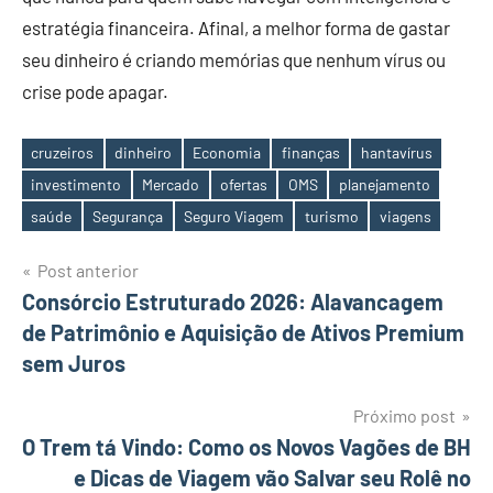
estratégia financeira. Afinal, a melhor forma de gastar
seu dinheiro é criando memórias que nenhum vírus ou
crise pode apagar.
cruzeiros
dinheiro
Economia
finanças
hantavírus
investimento
Mercado
ofertas
OMS
planejamento
Tags
saúde
Segurança
Seguro Viagem
turismo
viagens
Navegação
Post anterior
Consórcio Estruturado 2026: Alavancagem
de
de Patrimônio e Aquisição de Ativos Premium
Post
sem Juros
Próximo post
O Trem tá Vindo: Como os Novos Vagões de BH
e Dicas de Viagem vão Salvar seu Rolê no