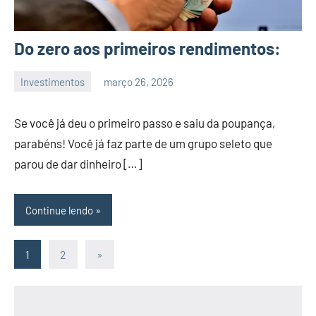
Do zero aos primeiros rendimentos:
Investimentos
março 26, 2026
admin
Se você já deu o primeiro passo e saiu da poupança,
parabéns! Você já faz parte de um grupo seleto que
parou de dar dinheiro […]
Continue lendo
Paginação
Post
1
2
»
seguinte
de
posts