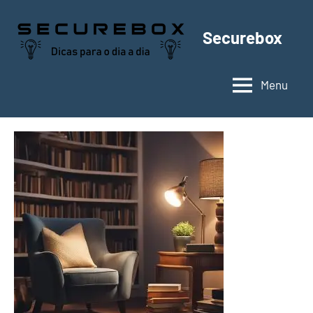
Pular
para
Securebox
o
conteúdo
Menu