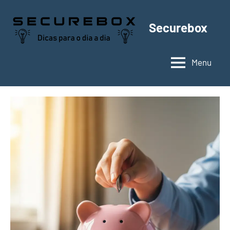
Pular
para
Securebox
o
conteúdo
Menu