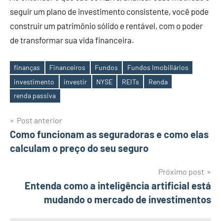
seguir um plano de investimento consistente, você pode
construir um patrimônio sólido e rentável, com o poder
de transformar sua vida financeira.
finanças
Financeiros
Fundos
Fundos Imobiliários
investimento
investir
NYSE
REITs
Renda
Tags
renda passiva
Navegação
Post anterior
Como funcionam as seguradoras e como elas
de
calculam o preço do seu seguro
Post
Próximo post
Entenda como a inteligência artificial está
mudando o mercado de investimentos