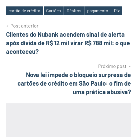
cartão de crédito
Cartões
Débitos
pagamento
Pix
Tags
Navegação
Post anterior
Clientes do Nubank acendem sinal de alerta
de
após dívida de R$ 12 mil virar R$ 788 mil: o que
Post
aconteceu?
Próximo post
Nova lei impede o bloqueio surpresa de
cartões de crédito em São Paulo: o fim de
uma prática abusiva?