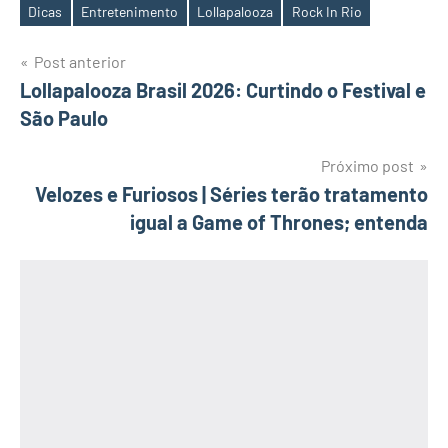
Dicas
Entretenimento
Lollapalooza
Rock In Rio
Tags
Navegação
Post anterior
Lollapalooza Brasil 2026: Curtindo o Festival e
de
São Paulo
Post
Próximo post
Velozes e Furiosos | Séries terão tratamento
igual a Game of Thrones; entenda