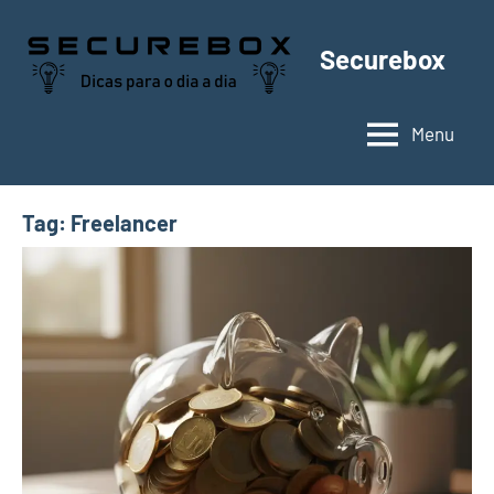
Pular
para
Securebox
o
conteúdo
Menu
Tag:
Freelancer