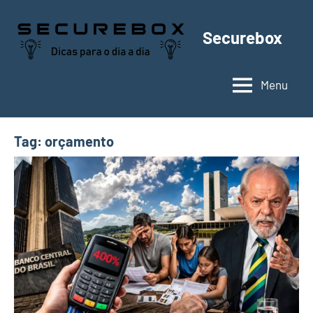
Pular
para
Securebox
o
conteúdo
Menu
Tag:
orçamento