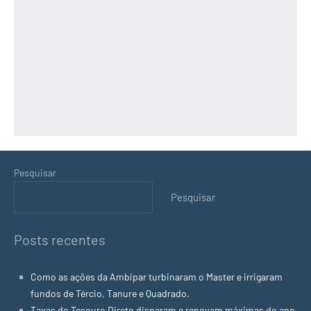
Pesquisar
Pesquisar
Posts recentes
Como as ações da Ambipar turbinaram o Master e irrigaram
fundos de Tércio, Tanure e Quadrado.
Taxas do Tesouro Direto disparam e renovam máximas do ano