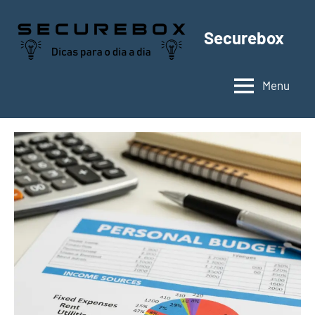
Pular
para
Securebox
o
conteúdo
Menu