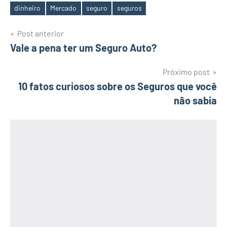
dinheiro
Mercado
seguro
seguros
Tags
Navegação
Post anterior
Vale a pena ter um Seguro Auto?
de
Post
Próximo post
10 fatos curiosos sobre os Seguros que você
não sabia