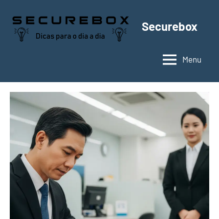
Pular
para
Securebox
o
conteúdo
Menu