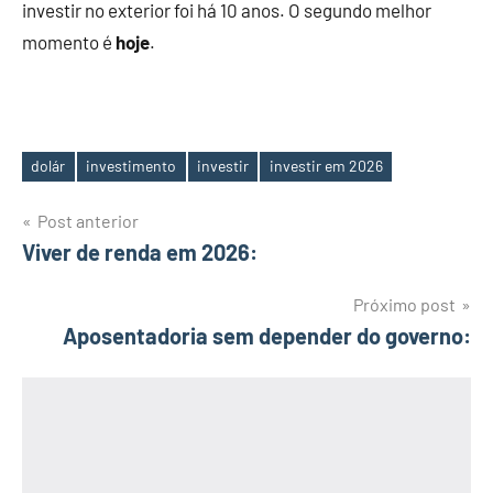
investir no exterior foi há 10 anos. O segundo melhor
momento é
hoje
.
dolár
investimento
investir
investir em 2026
Tags
Navegação
Post anterior
Viver de renda em 2026:
de
Post
Próximo post
Aposentadoria sem depender do governo: