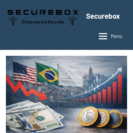
Pular
para
Securebox
o
conteúdo
Menu