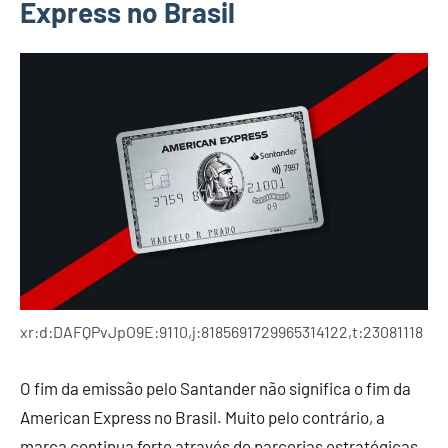
Express no Brasil
xr:d:DAFQPvJpO9E:9110,j:8185691729965314122,t:23081118
O fim da emissão pelo Santander não significa o fim da
American Express no Brasil. Muito pelo contrário, a
marca continua forte através de parcerias estratégicas,