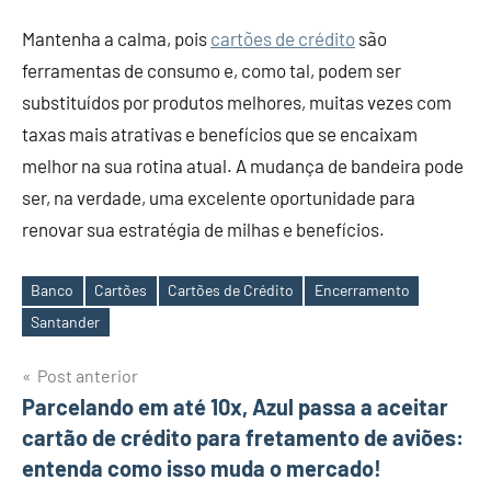
Mantenha a calma, pois
cartões de crédito
são
ferramentas de consumo e, como tal, podem ser
substituídos por produtos melhores, muitas vezes com
taxas mais atrativas e benefícios que se encaixam
melhor na sua rotina atual. A mudança de bandeira pode
ser, na verdade, uma excelente oportunidade para
renovar sua estratégia de milhas e benefícios.
Banco
Cartões
Cartões de Crédito
Encerramento
Tags
Santander
Navegação
Post anterior
Parcelando em até 10x, Azul passa a aceitar
de
cartão de crédito para fretamento de aviões:
Post
entenda como isso muda o mercado!