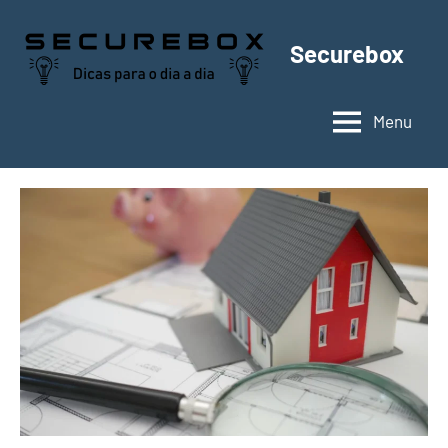
Pular
para
Securebox
o
conteúdo
Menu