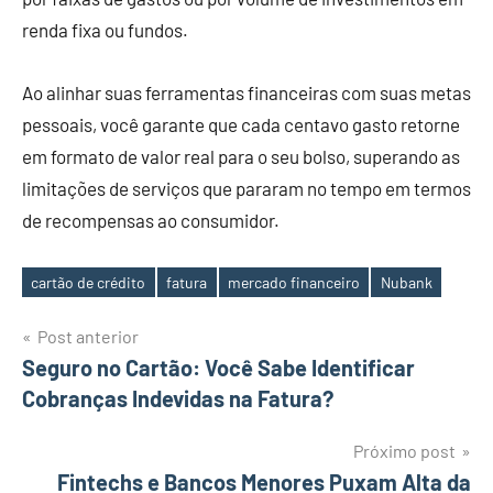
renda fixa ou fundos.
Ao alinhar suas ferramentas financeiras com suas metas
pessoais, você garante que cada centavo gasto retorne
em formato de valor real para o seu bolso, superando as
limitações de serviços que pararam no tempo em termos
de recompensas ao consumidor.
cartão de crédito
fatura
mercado financeiro
Nubank
Tags
Navegação
Post anterior
Seguro no Cartão: Você Sabe Identificar
de
Cobranças Indevidas na Fatura?
Post
Próximo post
Fintechs e Bancos Menores Puxam Alta da