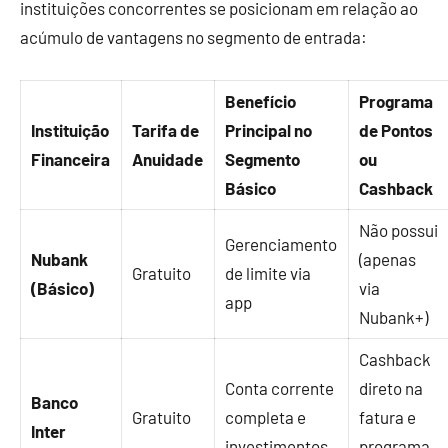
instituições concorrentes se posicionam em relação ao
acúmulo de vantagens no segmento de entrada:
Benefício
Programa
Instituição
Tarifa de
Principal no
de Pontos
Financeira
Anuidade
Segmento
ou
Básico
Cashback
Não possui
Gerenciamento
Nubank
(apenas
Gratuito
de limite via
(Básico)
via
app
Nubank+)
Cashback
Conta corrente
direto na
Banco
Gratuito
completa e
fatura e
Inter
investimentos
programa