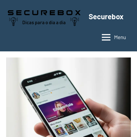
Pular
para
Securebox
o
conteúdo
Menu