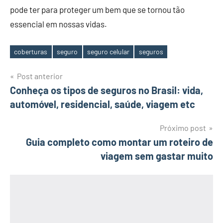
pode ter para proteger um bem que se tornou tão
essencial em nossas vidas.
coberturas
seguro
seguro celular
seguros
Tags
Navegação
Post anterior
Conheça os tipos de seguros no Brasil: vida,
de
automóvel, residencial, saúde, viagem etc
Post
Próximo post
Guia completo como montar um roteiro de
viagem sem gastar muito